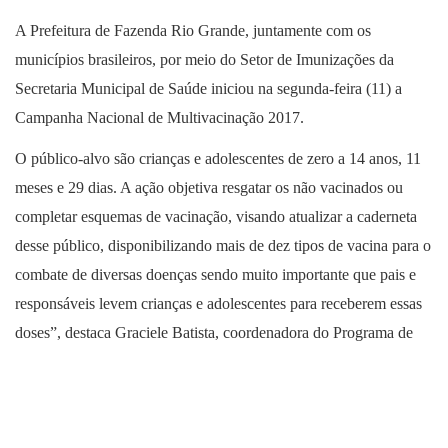
A Prefeitura de Fazenda Rio Grande, juntamente com os
municípios brasileiros, por meio do Setor de Imunizações da
Secretaria Municipal de Saúde iniciou na segunda-feira (11) a
Campanha Nacional de Multivacinação 2017.
O público-alvo são crianças e adolescentes de zero a 14 anos, 11
meses e 29 dias. A ação objetiva resgatar os não vacinados ou
completar esquemas de vacinação, visando atualizar a caderneta
desse público, disponibilizando mais de dez tipos de vacina para o
combate de diversas doenças sendo muito importante que pais e
responsáveis levem crianças e adolescentes para receberem essas
doses”, destaca Graciele Batista, coordenadora do Programa de
Imunizações do município.
O “Dia D” de mobilização será realizado no dia 16 de setembro
(próximo sábado) com a abertura de todas as 11 unidades básicas