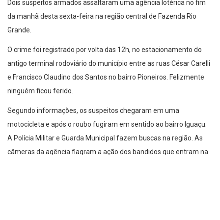
Dois suspeitos armados assaltaram uma agência lotérica no fim
da manhã desta sexta-feira na região central de Fazenda Rio
Grande.
O crime foi registrado por volta das 12h, no estacionamento do
antigo terminal rodoviário do município entre as ruas César Carelli
e Francisco Claudino dos Santos no bairro Pioneiros. Felizmente
ninguém ficou ferido.
Segundo informações, os suspeitos chegaram em uma
motocicleta e após o roubo fugiram em sentido ao bairro Iguaçu.
A Polícia Militar e Guarda Municipal fazem buscas na região. As
câmeras da agência flagram a ação dos bandidos que entram na
agência colocando o dinheiro em uma mochila e na sequência
deixando o local.
O estabelecimento não informou o valor levado pelos criminosos.
Um boletim de ocorrência foi registrado e um inquérito deverá ser