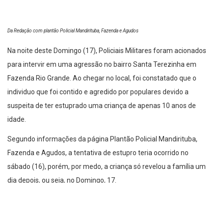
Da Redação com plantão Policial Mandirituba, Fazenda e Agudos
Na noite deste Domingo (17), Policiais Militares foram acionados
para intervir em uma agressão no bairro Santa Terezinha em
Fazenda Rio Grande. Ao chegar no local, foi constatado que o
individuo que foi contido e agredido por populares devido a
suspeita de ter estuprado uma criança de apenas 10 anos de
idade.
Segundo informações da página Plantão Policial Mandirituba,
Fazenda e Agudos, a tentativa de estupro teria ocorrido no
sábado (16), porém, por medo, a criança só revelou a família um
dia depois, ou seja, no Domingo, 17.
O homem identificado apenas por Antonio, foi socorrido ao
Hospital do Trabalhador, e posteriormente encaminhado a