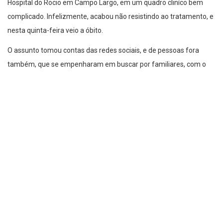
Hospital do Rocio em Campo Largo, em um quadro cliníco bem
complicado. Infelizmente, acabou não resistindo ao tratamento, e
nesta quinta-feira veio a óbito.
O assunto tomou contas das redes sociais, e de pessoas fora
também, que se empenharam em buscar por familiares, com o
intuito de fazer um velório e enterro digno, e não ser enterrada
como indigente.
Uma funerária da região também se comoveu com o caso, ajudou
na localização de familiares e inclusive de forma voluntário se
prontificaram em realizar o translado do corpo de “Dona
Sebastiana”, como era conhecida.
A senhora sempre gostou de cultivar plantas, e demonstrava um
grande amor por cães, tanto que sempre cuidava de alguns onde
era abrigada, nas redondezas da BR116, perímetro urbano de
FRG.