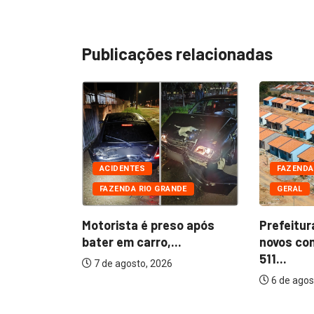
Publicações relacionadas
DE
CIAIS
ACIDENTES
FAZENDA
FAZENDA RIO GRANDE
GERAL
 presos
furtada...
Motorista é preso após
Prefeitur
bater em carro,...
novos co
511...
7 de agosto, 2026
6 de agos