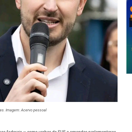
s. Imagem: Acervo pessoal
ursos federais — como verbas do SUS e emendas parlamentares