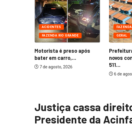
DE
CIAIS
ACIDENTES
FAZENDA
FAZENDA RIO GRANDE
GERAL
 presos
furtada...
Motorista é preso após
Prefeitur
bater em carro,...
novos co
511...
7 de agosto, 2026
6 de agos
Justiça cassa direit
Presidente da Acinf