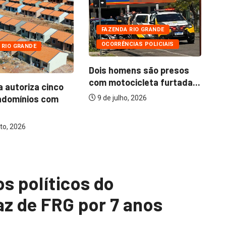
FAZENDA RIO GRANDE
OCORRÊNCIAS POLICIAIS
 RIO GRANDE
Dois homens são presos
com motocicleta furtada...
a autoriza cinco
Mo
ndomínios com
ba
9 de julho, 2026
to, 2026
os políticos do
az de FRG por 7 anos