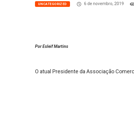
6 de novembro, 2019
UNCATEGORIZED
Por Esleif Martins
O atual Presidente da Associação Comerci
Fabiano Gonchorovski perdeu os direitos 
cargo e nem função pública por este perí
O comunicado foi feito ao TREPR, pelo Ju
Fazenda Rio Grande, no dia 30 de Outubro 
teve seus direitos políticos suspenso po