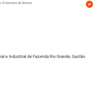
4 minutos de leitura
al e Industrial de Fazenda Rio Grande, Gastão
políticos por 7 anos, não podendo exercer nem
odo.
iz da Vara de Fazenda Pública do Fórum de
de 2019. Além de Gastão, o ex Prefeito Saul Carelli
r um prazo de 5 anos.