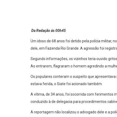
Da Redação ás 00h45
Um idoso de 68 anos foi detido pela polícia militar, 
dele, em Fazenda Rio Grande. A agressão foi regist
Segundo informações, os vizinhos teria ouvido gritos 
Ao entrarem, flagraram o homem agredindo a mulhe
Os populares conteram o suspeito que apresentava 
estava ferida, o Siate foi acionado também.
A vítima, de 34 anos, foi socorrida com ferimentos m
conduzido à de delegacia para procedimentos cabíve
A reportagem não localizou o advogado dele e a polí