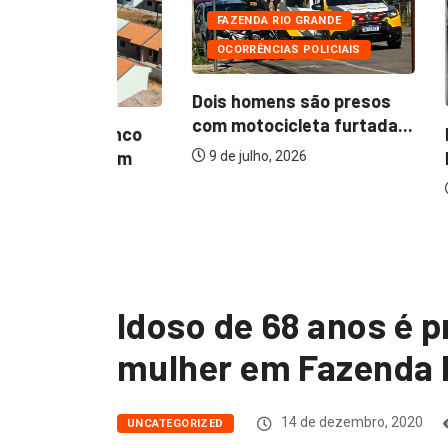
FAZENDA RIO GRANDE
OCORRÊNCIAS POLICIAIS
DE
ACIDENT
FAZENDA
Dois homens são presos
com motocicleta furtada...
iza cinco
Motorista
ios com
bater em 
9 de julho, 2026
7 de agos
Idoso de 68 anos é p
mulher em Fazenda 
14 de dezembro, 2020
UNCATEGORIZED