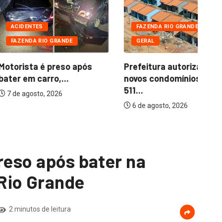
ES
FAZENDA RIO GRANDE
 RIO GRANDE
GERAL
Do
co
 é preso após
Prefeitura autoriza cinco
carro,...
novos condomínios com
511...
to, 2026
6 de agosto, 2026
reso após bater na
Rio Grande
2 minutos de leitura