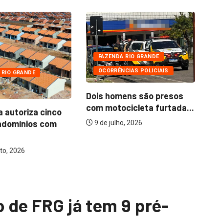
FAZENDA RIO GRANDE
OCORRÊNCIAS POLICIAIS
 RIO GRANDE
Dois homens são presos
com motocicleta furtada...
a autoriza cinco
Mo
ndomínios com
ba
9 de julho, 2026
to, 2026
o de FRG já tem 9 pré-