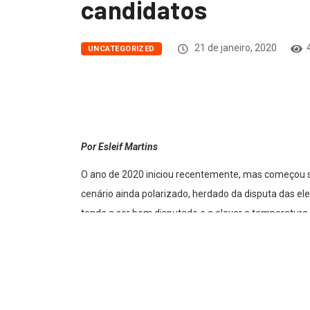
candidatos
21 de janeiro, 2020
UNCATEGORIZED
Por Esleif Martins
O ano de 2020 iniciou recentemente, mas começou s
cenário ainda polarizado, herdado da disputa das el
tende a ser bem disputado e a elevar a temperatura d
um orçamento que poderá ser superior a R$ 400 milh
uma eventual reeleição em 2024.
Desta vez, pelo menos nessa fase preliminar, assist
momento com 9 pré-candidatos, cogitados por um le