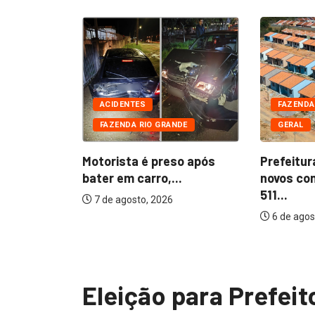
DE
CIAIS
ACIDENTES
FAZENDA
FAZENDA RIO GRANDE
GERAL
 presos
furtada...
Motorista é preso após
Prefeitur
bater em carro,...
novos co
511...
7 de agosto, 2026
6 de agos
Eleição para Prefeit