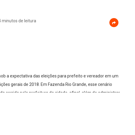
4 minutos de leitura
ob a expectativa das eleições para prefeito e vereador em um
eições gerais de 2018. Em Fazenda Rio Grande, esse cenário
a corrida pela prefeitura da cidade, afinal, além de administrar
ões, o novo Prefeito ainda poderá ter a chance de disputar
iremos a uma multiplicação de potenciais concorrentes, até o
vantamento feito pelo Blog. Alguns desses nomes devem ficar