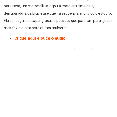
para casa, um motociclista jogou a moto em cima dela,
derrubando-a da bicicleta e que na sequência anunciou o estupro.
Ela conseguiu escapar graças a pessoas que pararam para ajudar,
mas fez o alerta para outras mulheres.
Clique aqui e ouça o áudio
A reportagem entrou em contato com a vítima, que disse que
estava indo ao médico verificar uma possível fratura no ombro,
devido ao impacto da motocicleta contra ela. Mas segundo ela, foi
um grande susto.
No áudio divulgado pelo whatsapp, a mulher contou que um
motociclista a atacou de moto enquanto ela voltava da
pedalada.
“Ele jogou a moto em cima de mim, e eu comecei a gritar,
ele tirou a moto do lado, e eu continuei gritando, sentada do jeito que
eu cai. E peguei meu celular joguei no mato e continuei gritado. Ele