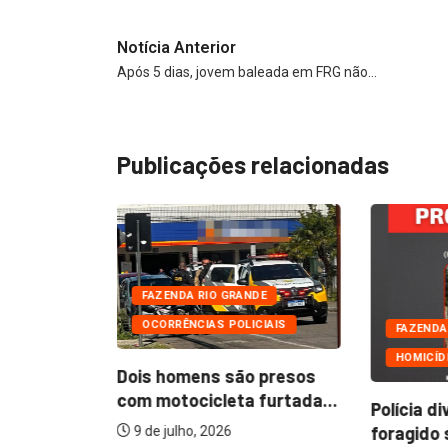
Notícia Anterior
Após 5 dias, jovem baleada em FRG não…
Publicações relacionadas
FAZENDA RIO GRANDE
OCORRÊNCIAS POLICIAIS
DE
FAZENDA
HOMICÍD
Dois homens são presos
com motocicleta furtada...
iza cinco
Polícia di
ios com
foragido 
9 de julho, 2026