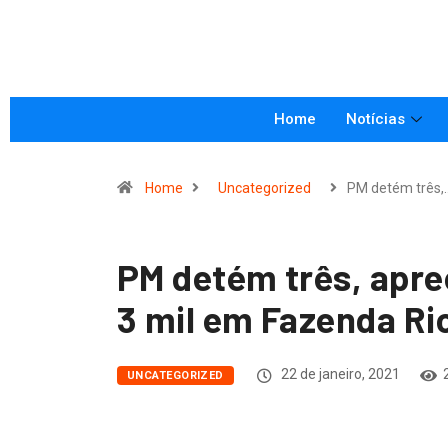
Home
Notícias
Home
Uncategorized
PM detém três,
PM detém três, apre
3 mil em Fazenda Ri
22 de janeiro, 2021
UNCATEGORIZED