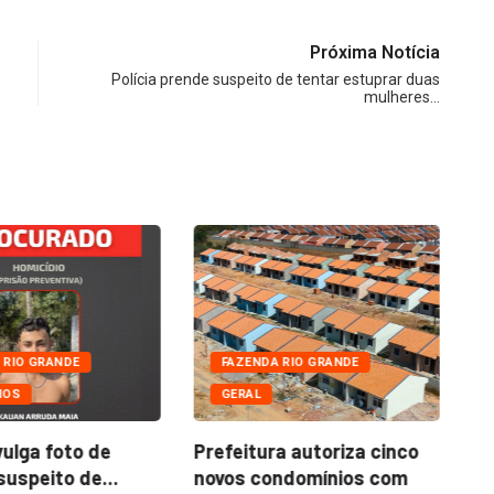
Próxima Notícia
Polícia prende suspeito de tentar estuprar duas
mulheres…
 RIO GRANDE
FAZENDA RIO GRANDE
IOS
GERAL
Do
co
vulga foto de
Prefeitura autoriza cinco
suspeito de...
novos condomínios com