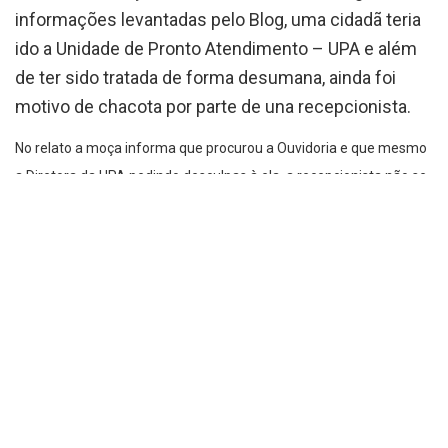
informações levantadas pelo Blog, uma cidadã teria
ido a Unidade de Pronto Atendimento – UPA e além
de ter sido tratada de forma desumana, ainda foi
motivo de chacota por parte de una recepcionista.
No relato a moça informa que procurou a Ouvidoria e que mesmo
a Diretora da UPA pedindo desculpas à ela, a recepcionista não se
inibiu e continuou a “tirar sarro”.
Como não foi atendida, a paciente, com ajuda de seu esposo
acabou procurando ajuda na unidade do Bairro Pinheirinho em
Curitiba, onde foi prontamente atendida e encaminhada à
emergência.
Recentemente o UPA teve um aporte financeiro, aumentando seu
repasse mensal em R$ 125 mil por mês e mesmo assim os
problemas continuam. Outra situação levantada é que o contrato