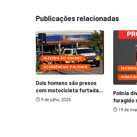
Publicações relacionadas
FAZENDA RIO GRANDE
OCORRÊNCIAS POLICIAIS
DE
FAZENDA
HOMICÍD
Dois homens são presos
com motocicleta furtada...
nde sedia
Polícia di
foragido 
9 de julho, 2026
19 de mai