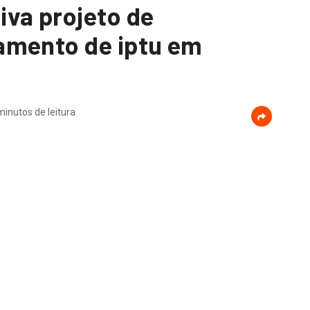
va projeto de
amento de iptu em
minutos de leitura
, que presidem a CCJ – Comissão de Constituição, Redação e
, reprovaram e arquivaram o projeto de lei complementar
o predial e territorial urbano, para o dia 10 de Agosto [de