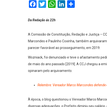
Facebook
Twitter
WhatsApp
LinkedIn
Comparti
Da Redação ás 22h
A Comissão de Constituição, Redação e Justiça – CC
Marcondes e Paulinho Coxinha, também arquivaram 
parecer favorável ao prosseguimento, em 2019.
Wozniack, foi denunciado e teve o afastamento pedi
de maio do ano passado [2019]. A CCJ chegou a emit
opinaram pelo arquivamento.
Relembre: Vereador Marco Marcondes defende o
À época, o blog questionou o Vereador Marco Marco
diversas adequações, o Prefeito diminiu seu salário,