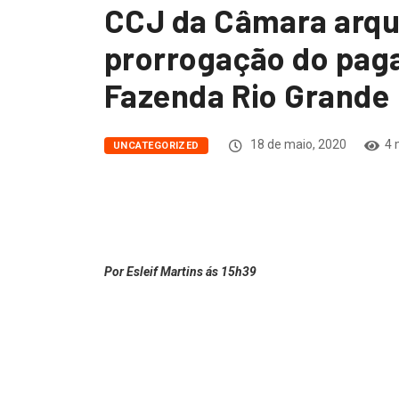
CCJ da Câmara arqui
prorrogação do pag
Fazenda Rio Grande
18 de maio, 2020
4 
UNCATEGORIZED
Por Esleif Martins ás 15h39
Os Vereadores Marco Marcondes e Paulinho Coxinha
Justiça da Câmara Municipal de Fazenda Rio Grande
04/2020 que prorrogava o pagamento do IPTU – impost