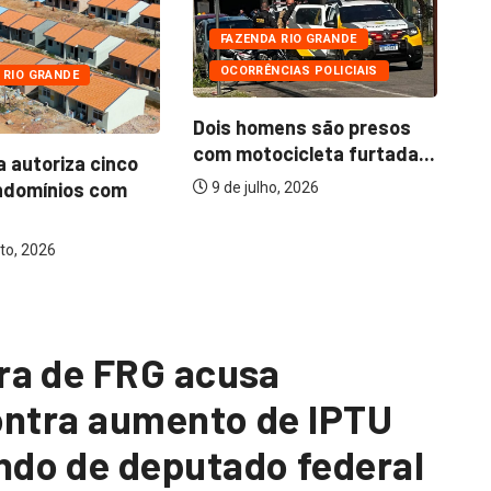
FAZENDA RIO GRANDE
OCORRÊNCIAS POLICIAIS
 RIO GRANDE
Dois homens são presos
com motocicleta furtada...
a autoriza cinco
Mo
ndomínios com
ba
9 de julho, 2026
to, 2026
ra de FRG acusa
ontra aumento de IPTU
do de deputado federal