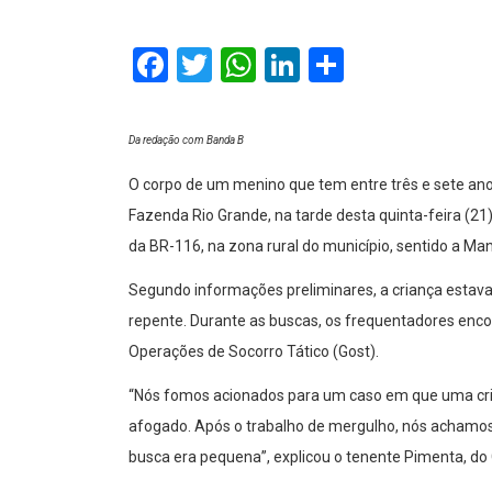
Facebook
Twitter
WhatsApp
LinkedIn
Comparti
Da redação com Banda B
O corpo de um menino que tem entre três e sete a
Fazenda Rio Grande, na tarde desta quinta-feira (2
da BR-116, na zona rural do município, sentido a Man
Segundo informações preliminares, a criança estav
repente. Durante as buscas, os frequentadores enc
Operações de Socorro Tático (Gost).
“Nós fomos acionados para um caso em que uma crian
afogado. Após o trabalho de mergulho, nós achamos o
busca era pequena”, explicou o tenente Pimenta, do G