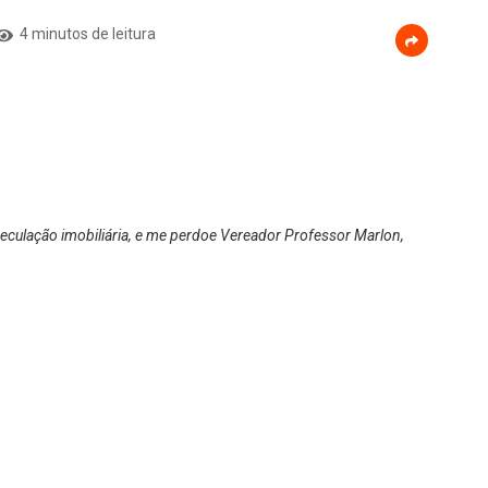
4 minutos de leitura
peculação imobiliária, e me perdoe Vereador Professor Marlon,
iária, vossa excelência tá votando contra_”.
e aprova a “revisão” da planta genérica e consequentemente um
es e empresários de Fazenda Rio Grande, o Vereador e
oando do que se espera de uma casa legislativa e
Professor Marlon de ter votado contra o Projeto a mando do
 é empresário do ramo imobiliário e seria prejudicado com os