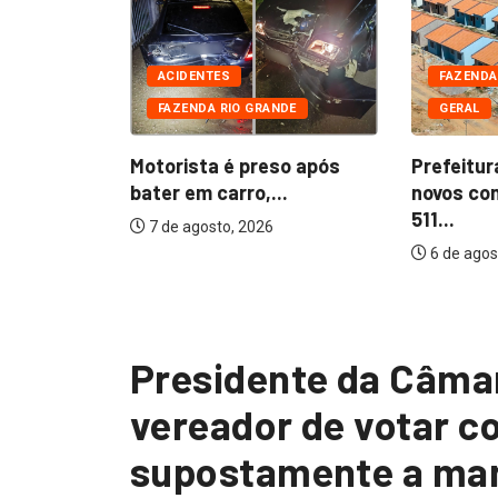
DE
CIAIS
ACIDENTES
FAZENDA
FAZENDA RIO GRANDE
GERAL
 presos
furtada...
Motorista é preso após
Prefeitur
bater em carro,...
novos co
511...
7 de agosto, 2026
6 de agos
Presidente da Câma
vereador de votar c
supostamente a man