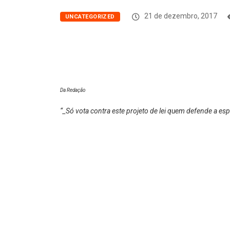
21 de dezembro, 2017
UNCATEGORIZED
Da Redação
“_Só vota contra este projeto de lei quem defende a es
talvez pelo Deputado do seu partido, ser dono de imobil
Vereador Julinho do Pesque
Durante a discussão do Projeto de Lei 050/2017, qu
aumento substancial no valor do IPTU para morador
Presidente da Câmara, Julinho do Pesque – PP, dest
principalmente do seu presidente, acusou Vereador 
Deputado Federal Toninho Wandscheer, pois o mesmo