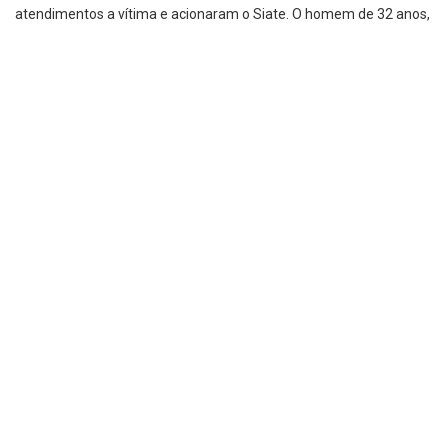
atendimentos a vítima e acionaram o Siate. O homem de 32 anos,
foi socorrido com ferimentos moderados ao hospital Evangélico.
Câmaras na região podem ajudar a polícia a identificar o motorista
do veículo que fugiu do local.