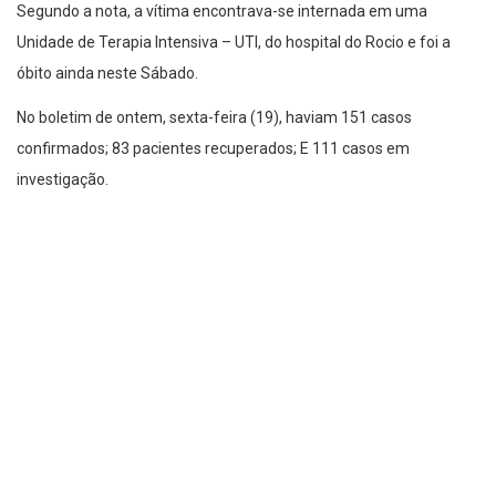
Segundo a nota, a vítima encontrava-se internada em uma
Unidade de Terapia Intensiva – UTI, do hospital do Rocio e foi a
óbito ainda neste Sábado.
No boletim de ontem, sexta-feira (19), haviam 151 casos
confirmados; 83 pacientes recuperados; E 111 casos em
investigação.
O blog abre espaço para o contraditório.
Imagem ilustrativa