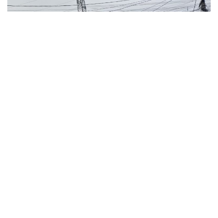
Imagem: TV Fazenda / Colaboração
A vítima sofreu ferimentos nos braços, pernas e também na
região do abdômen. Apesar da violência do ataque, os socorristas