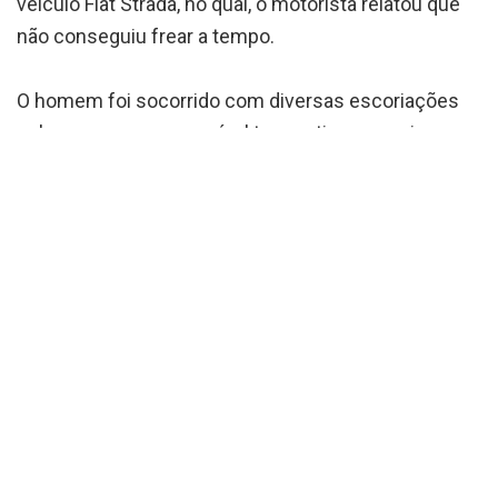
veículo Fiat Strada, no qual, o motorista relatou que
não conseguiu frear a tempo.
O homem foi socorrido com diversas escoriações
pelo corpo e com possível traumatismo craniano
pelo SIATE do corpo de bombeiros, onde com o
apoio de um Helicóptero foi transferido ao Hospital
do Cajuru em estado grave. Já o condutor do veículo
não teve ferimentos.