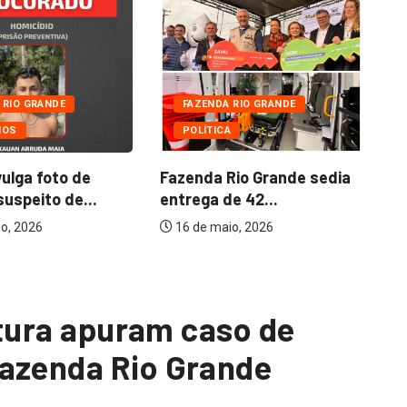
F
O
IO GRANDE
FAZENDA RIO GRANDE
S
POLÍTICA
Doi
com
ulga foto de
Fazenda Rio Grande sedia
speito de...
entrega de 42...
9 
 2026
16 de maio, 2026
eitura apuram caso de
Fazenda Rio Grande