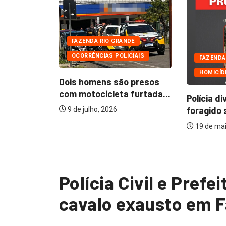
FAZENDA RIO GRANDE
OCORRÊNCIAS POLICIAIS
E
FAZENDA R
HOMICÍDIO
Dois homens são presos
com motocicleta furtada...
e sedia
Polícia div
foragido su
9 de julho, 2026
19 de maio,
Polícia Civil e Pref
cavalo exausto em 