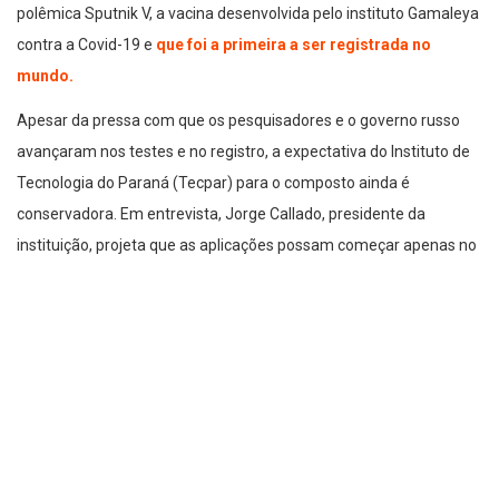
polêmica Sputnik V, a vacina desenvolvida pelo instituto Gamaleya
contra a Covid-19 e
que foi a primeira a ser registrada no
mundo.
Apesar da pressa com que os pesquisadores e o governo russo
avançaram nos testes e no registro, a expectativa do Instituto de
Tecnologia do Paraná (Tecpar) para o composto ainda é
conservadora. Em entrevista, Jorge Callado, presidente da
instituição, projeta que as aplicações possam começar apenas no
segundo semestre de 2021.
Um motivo pelo qual a previsão ainda é distante é que, da forma
como as pesquisas da vacina avançaram até hoje, a Agência
Nacional de Vigilância Sanitária (Anvisa) não tem condições de
aprovar seu uso. Para isso, será necessário que sejam realizados
os ensaios clínicos de fase 3, que comprovam se o composto
realmente é eficaz contra o vírus.