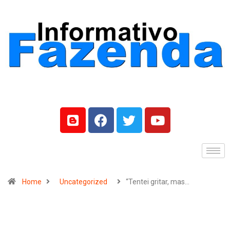
Home
Uncategorized
“Tentei gritar, mas…