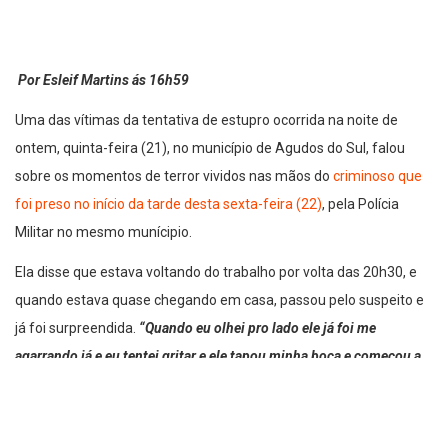
Por Esleif Martins ás 16h59
Uma das vítimas da tentativa de estupro ocorrida na noite de
ontem, quinta-feira (21), no município de Agudos do Sul, falou
sobre os momentos de terror vividos nas mãos do
criminoso que
foi preso no início da tarde desta sexta-feira (22)
, pela Polícia
Militar no mesmo munícipio.
Ela disse que estava voltando do trabalho por volta das 20h30, e
quando estava quase chegando em casa, passou pelo suspeito e
já foi surpreendida.
“Quando eu olhei pro lado ele já foi me
agarrando já e eu tentei gritar e ele tapou minha boca e começou a
me dar vários socos no rosto, pra tentar me desmaiar, não sei”,
disse a jovem de 18 anos.